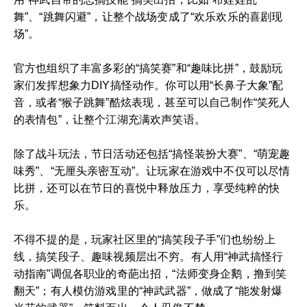
舞”、“跳舞闪避”，让整个战场变成了“欢乐欢乐的喜剧现
场”。
官方也组织了丰富多彩的“搞笑赛”和“趣味比拼”，鼓励玩
家们发挥想象力DIY搞怪动作。你可以用“长鼻子大象”配
音，或者“猴子跳舞”酷炫表现，甚至可以自己制作“笑死人
的表情包”，让整个江湖充满欢声笑语。
除了战斗玩法，节日活动还包括“搞怪装扮大赛”、“萌宠趣
味秀”、“无厘头亲密互动”。让玩家在游戏中不仅可以尽情
比拼，还可以在节日的喜悦中释放压力，享受纯粹的快
乐。
不得不提的是，玩家社区里的“搞笑段子手”们也纷纷上
线，搞笑段子、趣味视频层出不穷。有人用“神武搞怪行
动指南”调侃各职业的奇葩出招，“法师变身企鹅，撸到笑
翻天”；有人模仿游戏里的“神武武器”，做成了“能发射爆