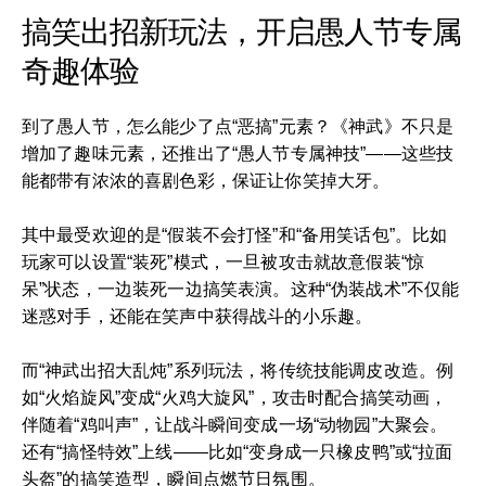
搞笑出招新玩法，开启愚人节专属
奇趣体验
到了愚人节，怎么能少了点“恶搞”元素？《神武》不只是
增加了趣味元素，还推出了“愚人节专属神技”——这些技
能都带有浓浓的喜剧色彩，保证让你笑掉大牙。
其中最受欢迎的是“假装不会打怪”和“备用笑话包”。比如
玩家可以设置“装死”模式，一旦被攻击就故意假装“惊
呆”状态，一边装死一边搞笑表演。这种“伪装战术”不仅能
迷惑对手，还能在笑声中获得战斗的小乐趣。
而“神武出招大乱炖”系列玩法，将传统技能调皮改造。例
如“火焰旋风”变成“火鸡大旋风”，攻击时配合搞笑动画，
伴随着“鸡叫声”，让战斗瞬间变成一场“动物园”大聚会。
还有“搞怪特效”上线——比如“变身成一只橡皮鸭”或“拉面
头盔”的搞笑造型，瞬间点燃节日氛围。