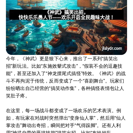
今年，《神武》更是狠下心来，推出了一系列“搞笑出
招”新玩法。比如“东施效颦式攻击”，“假装不会的逗趣技
能”，甚至还加入了“神龙摆尾式搞怪”特效。《神武》的战
斗不再拘泥于传统，反而变成了一个“喜剧舞台”。玩家们
纷纷晒出自己经营的“搞笑动作集”，各种搞怪表情包让人
笑肚子疼。
在这里，每一场战斗都变成了一场欢乐的艺术表演。例
如，有玩家在对战时突然弹出“变身仙人掌”，然后用“仙人
掌攻击”舞动出奇招，瞬间把对手“气得跺脚”。还有人利
用“神武自带的恶搞技能”搞笑出招，比如“布娃娃乱