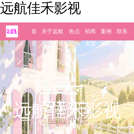
远航佳禾影视
首
关于远航
热点
招商
案例
联系
页
佳禾影视
新闻
加盟
展示
我们
远航佳禾影视