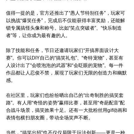
值得一提的是，官方还推出了“愚人节特别任务”，玩家可
以挑战“爆笑任务”，完成后不仅能获得丰富奖励，还能解
锁专属搞怪头像和称号。比如“笑点突破者”、“快乐制造
者”等，让你成为最有趣的人。
除了技能和任务，节日还邀请玩家们“开搞界面设计大
赛”。你可以DIY自己的“搞笑礼包”、“奇特宠物”，甚至有
人设计出了“会喷泡泡的武器”和“会眨眼的宠物”。每一件
作品都让人忍俊不禁，展现了玩家们无限的创造力和幽默
感。
在社区里，玩家们也纷纷晒出自己的“出奇制胜的搞笑套
路”。有人用“奇怪的姿势”赢得比赛，甚至用“奇葩配音”配
合战斗场景，搞笑效果十足。还有一大批粉丝用gif动画和
表情包横扫朋友圈，带动全场笑声不断。
当然，“搞笑出招”也不仅仅局限于玩法创新——更是一种