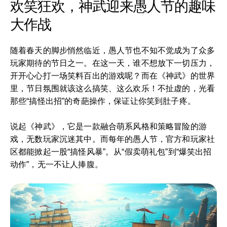
欢笑狂欢，神武迎来愚人节的趣味
大作战
随着春天的脚步悄然临近，愚人节也不知不觉成为了众多
玩家期待的节日之一。在这一天，谁不想放下一切压力，
开开心心打一场笑料百出的游戏呢？而在《神武》的世界
里，节日氛围就该这么搞笑、这么欢乐！不扯虚的，光看
那些“搞怪出招”的奇葩操作，保证让你笑到肚子疼。
说起《神武》，它是一款融合萌系风格和策略冒险的游
戏，无数玩家沉迷其中。而每年的愚人节，官方和玩家社
区都能掀起一股“搞怪风暴”。从“假卖萌礼包”到“爆笑出招
动作”，无一不让人捧腹。