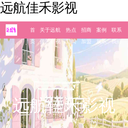
远航佳禾影视
首
关于远航
热点
招商
案例
联系
页
佳禾影视
新闻
加盟
展示
我们
远航佳禾影视